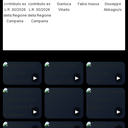
contributo ex
contributo ex
Gianluca
Fabio massa
Giuseppe
L.R. 30/2026
L.R. 30/2026
Vitiello
Abbagnale
della Regione
della Regione
Campania
Campania