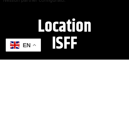
Nessun partner configurato.
Location
ISFF​
EN
The festival’s main venue is Cinema Teatro
Supercinema in Castellammare di Stabia, accessible by
car, bus, and train from both the city and the central
station of Naples than Naples Capodichino International
Airport.