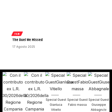
FILM
The Duel We Missed
17 Agosto 2025
Special Guest
Special Guest
Special Guest
S
Gianluca
Fabio massa
Giuseppe
Vitiello
Abbagnale