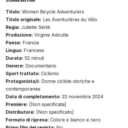
Scheda del Film
Titolo:
Women Bicycle Adventurers
Titolo originale:
Les Aventurières du Vélo
Regia:
Juliette Senik
Produzione:
Virginie Adoutte
Paese:
Francia
Lingua:
Francese
Durata:
52 minuti
Genere:
Documentario
Sport trattato:
Ciclismo
Protagonista/i:
Donne cicliste storiche e
contemporanee
Data di completamento:
22 novembre 2024
Première:
[Non specificata]
Distributore:
[Non specificato]
Formato di ripresa:
Colore e bianco e nero
Primo film del regista:
No