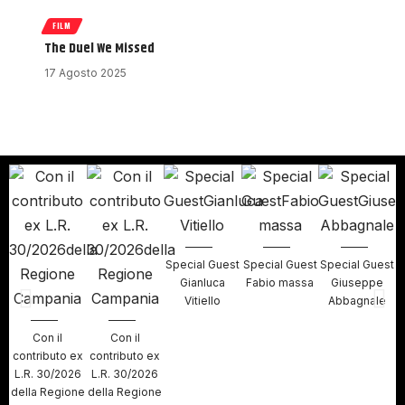
FILM
The Duel We Missed
17 Agosto 2025
Special Guest
Special Guest
Special Guest
S
Gianluca
Fabio massa
Giuseppe
Vitiello
Abbagnale
Con il
Con il
contributo ex
contributo ex
L.R. 30/2026
L.R. 30/2026
della Regione
della Regione