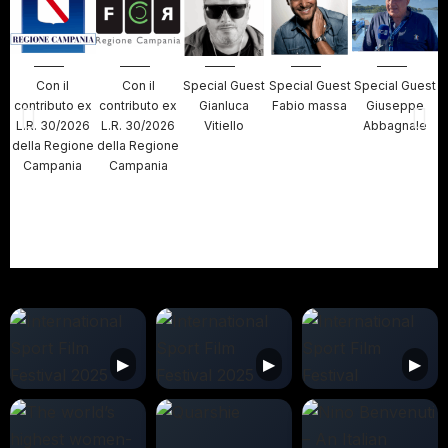
Con il
Con il
Special Guest
Special Guest
Special Guest
S
contributo ex
contributo ex
Gianluca
Fabio massa
Giuseppe
L.R. 30/2026
L.R. 30/2026
Vitiello
Abbagnale
della Regione
della Regione
Campania
Campania