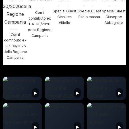
Special Guest
Special Guest
Special Guest
S
Con il
Gianluca
Fabio massa
Giuseppe
contributo ex
Vitiello
Abbagnale
L.R. 30/2026
della Regione
Con il
Campania
contributo ex
L.R. 30/2026
della Regione
Campania