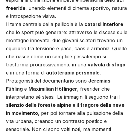
esplora la dimensione emotiva e liberatoria dello
sci
freeride
, unendo elementi di cinema sportivo, natura
e introspezione visiva.
Il tema centrale della pellicola è la
catarsi interiore
che lo sport può generare: attraverso le discese sulle
montagne innevate, due giovani sciatori trovano un
equilibrio tra tensione e pace, caos e armonia. Quello
che nasce come un semplice passatempo si
trasforma progressivamente in una
valvola di sfogo
e in una forma di
autoterapia personale
.
Protagonisti del documentario sono
Jeremias
Fühling
e
Maximilian Höflinger
, freerider che
interpretano sé stessi. Le immagini li seguono tra il
silenzio delle foreste alpine
e il
fragore della neve
in movimento
, per poi tornare alla pulsazione della
vita urbana, creando un contrasto poetico e
sensoriale. Non ci sono volti noti, ma momenti